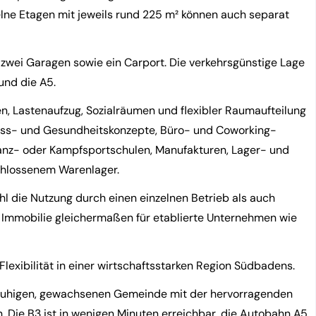
elne Etagen mit jeweils rund 225 m² können auch separat
 zwei Garagen sowie ein Carport. Die verkehrsgünstige Lage
und die A5.
n, Lastenaufzug, Sozialräumen und flexibler Raumaufteilung
ness- und Gesundheitskonzepte, Büro- und Coworking-
anz- oder Kampfsportschulen, Manufakturen, Lager- und
chlossenem Warenlager.
hl die Nutzung durch einen einzelnen Betrieb als auch
e Immobilie gleichermaßen für etablierte Unternehmen wie
lexibilität in einer wirtschaftsstarken Region Südbadens.
er ruhigen, gewachsenen Gemeinde mit der hervorragenden
. Die B3 ist in wenigen Minuten erreichbar, die Autobahn A5