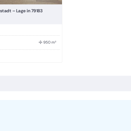
tadt – Lage in 79183
950 m²