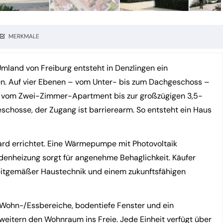
MERKMALE
mland von Freiburg entsteht in Denzlingen ein
n. Auf vier Ebenen – vom Unter- bis zum Dachgeschoss –
m², vom Zwei-Zimmer-Apartment bis zur großzügigen 3,5-
chosse, der Zugang ist barrierearm. So entsteht ein Haus
d errichtet. Eine Wärmepumpe mit Photovoltaik
enheizung sorgt für angenehme Behaglichkeit. Käufer
zeitgemäßer Haustechnik und einem zukunftsfähigen
e Wohn-/Essbereiche, bodentiefe Fenster und ein
rweitern den Wohnraum ins Freie. Jede Einheit verfügt über