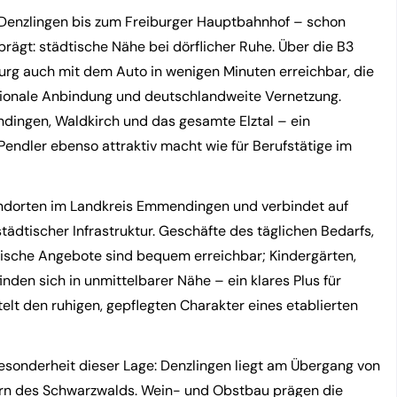
Denzlingen bis zum Freiburger Hauptbahnhof – schon
prägt: städtische Nähe bei dörflicher Ruhe. Über die B3
urg auch mit dem Auto in wenigen Minuten erreichbar, die
gionale Anbindung und deutschlandweite Vernetzung.
ingen, Waldkirch und das gesamte Elztal – ein
 Pendler ebenso attraktiv macht wie für Berufstätige im
andorten im Landkreis Emmendingen und verbindet auf
tädtischer Infrastruktur. Geschäfte des täglichen Bedarfs,
ische Angebote sind bequem erreichbar; Kindergärten,
den sich in unmittelbarer Nähe – ein klares Plus für
lt den ruhigen, gepflegten Charakter eines etablierten
Besonderheit dieser Lage: Denzlingen liegt am Übergang von
ern des Schwarzwalds. Wein- und Obstbau prägen die