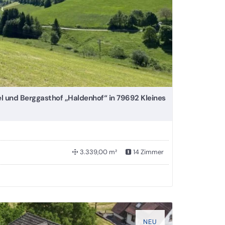
el und Berggasthof „Haldenhof“ in 79692 Kleines
3.339,00 m²
14 Zimmer
NEU