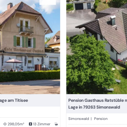
age am Titisee
Pension Gasthaus Ratstüble 
Lage in 79263 Simonswald
Simonswald | Pension
298,05m²
13 Zimmer