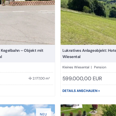
Kegelbahn – Objekt mit
Lukratives Anlageobjekt: Hot
l
Wiesental
Kleines Wiesental | Pension
599.000,00 EUR
2.177,00 m²
DETAILS ANSCHAUEN »
NEU