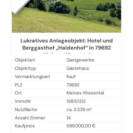
Lukratives Anlageobjekt: Hotel und
Berggasthof „Haldenhof“ in 79692
Kleines Wiesental
Objektart
Gastgewerbe
Objekttyp
Gästehaus
Vermarktungsart
Kauf
PLZ
79692
Ort
Kleines Wiesental
ImmoNr
158151312
Nutzfläche
ca. 3.339 m²
Anzahl Zimmer
14
Kaufpreis
599.000,00 €