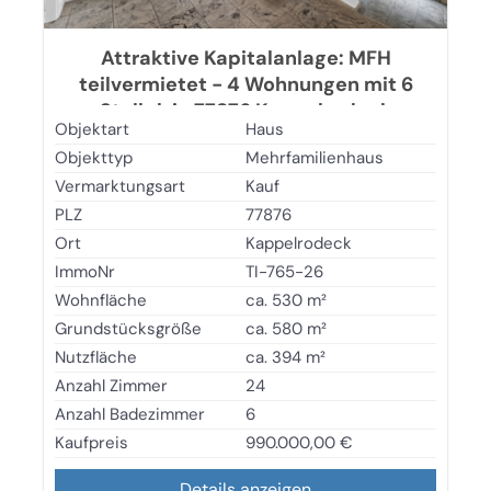
Attraktive Kapitalanlage: MFH
teilvermietet - 4 Wohnungen mit 6
Stellpl. in 77876 Kappelrodeck
Objektart
Haus
Objekttyp
Mehrfamilienhaus
Vermarktungsart
Kauf
PLZ
77876
Ort
Kappelrodeck
ImmoNr
TI-765-26
Wohnfläche
ca. 530 m²
Grundstücksgröße
ca. 580 m²
Nutzfläche
ca. 394 m²
Anzahl Zimmer
24
Anzahl Badezimmer
6
Kaufpreis
990.000,00 €
Details anzeigen