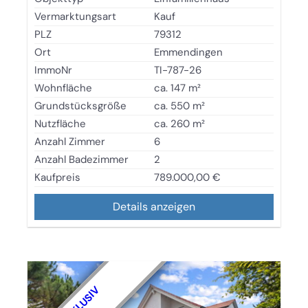
Vermarktungsart
Kauf
PLZ
79312
Ort
Emmendingen
ImmoNr
TI-787-26
Wohnfläche
ca. 147 m²
Grundstücksgröße
ca. 550 m²
Nutzfläche
ca. 260 m²
Anzahl Zimmer
6
Anzahl Badezimmer
2
Kaufpreis
789.000,00 €
Details anzeigen
EXKLUSIV