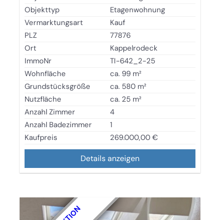
Objekttyp
Etagenwohnung
Vermarktungsart
Kauf
PLZ
77876
Ort
Kappelrodeck
ImmoNr
TI-642_2-25
Wohnfläche
ca. 99 m²
Grundstücksgröße
ca. 580 m²
Nutzfläche
ca. 25 m²
Anzahl Zimmer
4
Anzahl Badezimmer
1
Kaufpreis
269.000,00 €
Details anzeigen