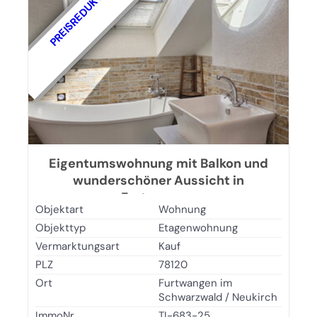
PREISREDUKTION
Eigentumswohnung mit Balkon und
wunderschöner Aussicht in
Furtwangen
Objektart
Wohnung
Objekttyp
Etagenwohnung
Vermarktungsart
Kauf
PLZ
78120
Ort
Furtwangen im
Schwarzwald / Neukirch
ImmoNr
TI-683-25